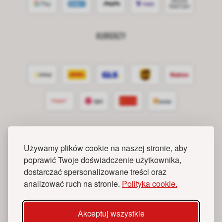
KURIERZY
Strona główna
|
Oferta
|
O nas
|
Polityka prywatnosci
|
Używamy plików cookie na naszej stronie, aby
Regulamin sprzedazy
|
FAQ
|
Kontakt
poprawić Twoje doświadczenie użytkownika,
dostarczać spersonalizowane treści oraz
analizować ruch na stronie.
Polityka cookie.
© 2026; ROCH POWER HYDRAULICS Sp. z o.o.
wykonanie:
Pixelirium.pl
Akceptuj wszystkie