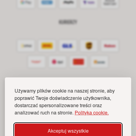
KURIERZY
Strona główna
|
Oferta
|
O nas
|
Polityka prywatnosci
|
Używamy plików cookie na naszej stronie, aby
Regulamin sprzedazy
|
FAQ
|
Kontakt
poprawić Twoje doświadczenie użytkownika,
dostarczać spersonalizowane treści oraz
analizować ruch na stronie.
Polityka cookie.
© 2026; ROCH POWER HYDRAULICS Sp. z o.o.
wykonanie:
Pixelirium.pl
Akceptuj wszystkie