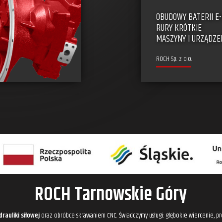
OBUDOWY BATERII E-
RURY KRÓTKIE
MASZYNY I URZĄDZE
ROCH Sp. z o.o.
ROCH Tarnowskie Góry
drauliki siłowej
oraz obróbce skrawaniem CNC. Świadczymy usługi: głębokie wiercenie, pro