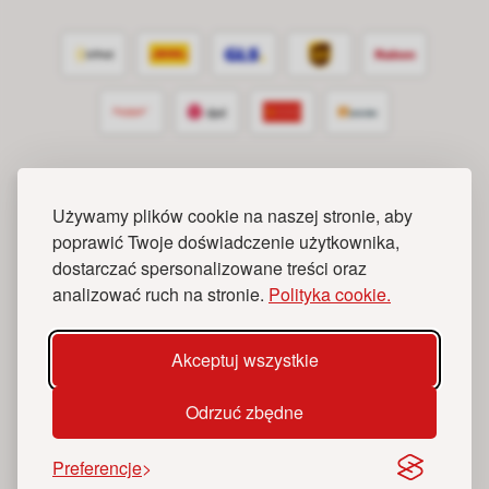
Strona główna
|
Oferta
|
O nas
|
Polityka prywatnosci
|
Używamy plików cookie na naszej stronie, aby
Regulamin sprzedazy
|
FAQ
|
Kontakt
poprawić Twoje doświadczenie użytkownika,
dostarczać spersonalizowane treści oraz
analizować ruch na stronie.
Polityka cookie.
© 2026; ROCH POWER HYDRAULICS Sp. z o.o.
wykonanie:
Pixelirium.pl
Akceptuj wszystkie
Odrzuć zbędne
Preferencje